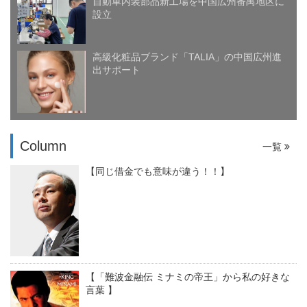
自動車内装部品新工場を中国広州番禺地区に
設立
高級化粧品ブランド「TALIA」の中国広州進
出サポート
Column
一覧
【同じ借金でも意味が違う！！】
【「難波金融伝 ミナミの帝王」から私の好きな
言葉 】