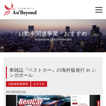
togg
navi
自動車関連事業・おすすめ
Automobile / Recommended
車雑誌『ベストカー』の海外版発行 in シ
ンガポール
自動車関連事業
おすすめ
2011年5月12日