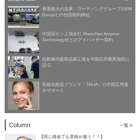
香港最大の洗車、コーティンググループのEM
Groupとの包括契約締結
中国深セン上場会社 Shenzhen Ampron
Technology社とのアドバイザー契約
自動車内装部品新工場を中国広州番禺地区に
設立
高級化粧品ブランド「TALIA」の中国広州進
出サポート
Column
一覧
【同じ借金でも意味が違う！！】